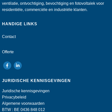
ventilatie, ontvochtiging, bevochtiging en fotovoltaïek voor
residentiële, commerciële en industriële klanten.
HANDIGE LINKS
Contact
Offerte
volg
volg
ons
ons
JURIDISCHE KENNISGEVINGEN
op
op
Facebook
LinkedIn
Juridische kennisgevingen
Privacybeleid
Algemene voorwaarden
BTW : BE 0436 848 012