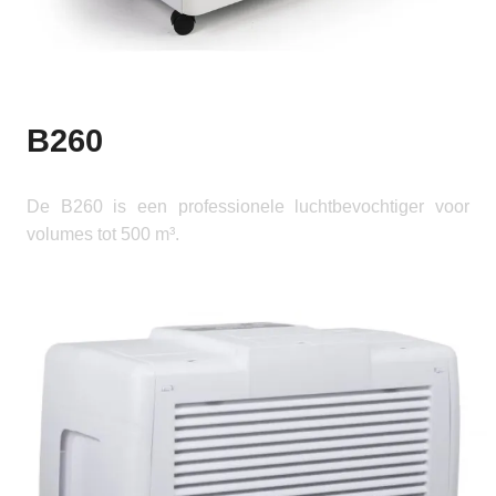
B260
De B260 is een professionele luchtbevochtiger voor
volumes tot 500 m³.