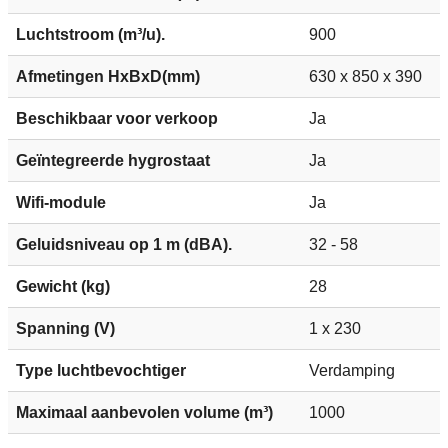
Luchtstroom (m³/u).
900
Afmetingen HxBxD(mm)
630 x 850 x 390
Beschikbaar voor verkoop
Ja
Geïntegreerde hygrostaat
Ja
Wifi-module
Ja
Geluidsniveau op 1 m (dBA).
32 - 58
Gewicht (kg)
28
Spanning (V)
1 x 230
Type luchtbevochtiger
Verdamping
Maximaal aanbevolen volume (m³)
1000