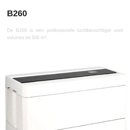
B260
De B260 is een professionele luchtbevochtiger voor
volumes tot 500 m³.