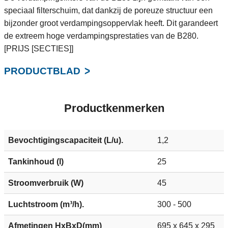
speciaal filterschuim, dat dankzij de poreuze structuur een
bijzonder groot verdampingsoppervlak heeft. Dit garandeert
de extreem hoge verdampingsprestaties van de B280.
[PRIJS [SECTIES]]
PRODUCTBLAD
Productkenmerken
Bevochtigingscapaciteit (L/u).
1,2
Tankinhoud (l)
25
Stroomverbruik (W)
45
Luchtstroom (m³/h).
300 - 500
Afmetingen HxBxD(mm)
695 x 645 x 295