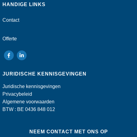
HANDIGE LINKS
Contact
Offerte
volg
volg
ons
ons
JURIDISCHE KENNISGEVINGEN
op
op
Facebook
LinkedIn
Juridische kennisgevingen
Privacybeleid
Algemene voorwaarden
BTW : BE 0436 848 012
NEEM CONTACT MET ONS OP