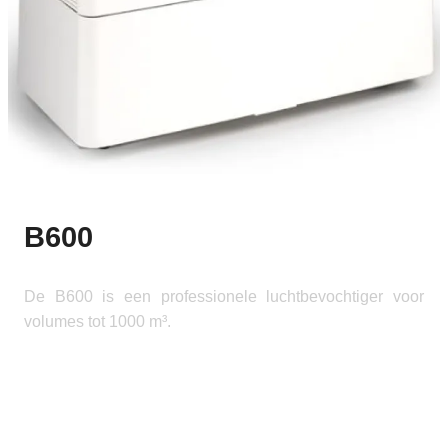
B600
De B600 is een professionele luchtbevochtiger voor
volumes tot 1000 m³.