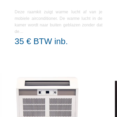
Deze raamkit zuigt warme lucht af van je
mobiele airconditioner. De warme lucht in de
kamer wordt naar buiten geblazen zonder dat
de…
35 € BTW inb.