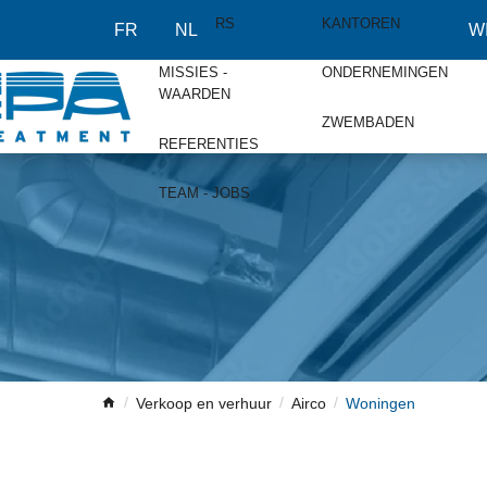
OVER
PARTNERS
KANTOREN
FR
NL
W
MISSIES -
ONDERNEMINGEN
WAARDEN
ZWEMBADEN
REFERENTIES
TEAM - JOBS
Verkoop en verhuur
Airco
Woningen