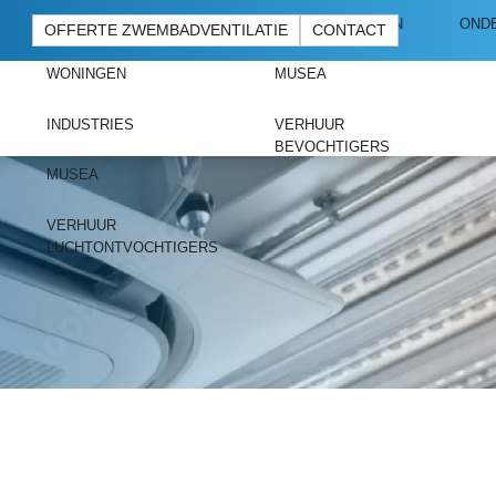
BOUWPLAATSEN
ONDERNEMINGEN
OND
OFFERTE ZWEMBADVENTILATIE
CONTACT
WONINGEN
MUSEA
INDUSTRIES
VERHUUR
BEVOCHTIGERS
MUSEA
VERHUUR
LUCHTONTVOCHTIGERS