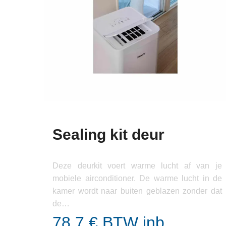
Sealing kit deur
Deze deurkit voert warme lucht af van je
mobiele airconditioner. De warme lucht in de
kamer wordt naar buiten geblazen zonder dat
de…
78,7 € BTW inb.