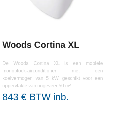
Woods Cortina XL
De Woods Cortina XL is een mobiele
monoblock-airconditioner met een
koelvermogen van 5 kW, geschikt voor een
oppervlakte van ongeveer 50 m².
843 € BTW inb.