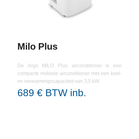
Milo Plus
De Argo MILO Plus airconditioner is een
compacte mobiele airconditioner met een koel-
en verwarmingscapaciteit van 3,5 kW.
689 € BTW inb.