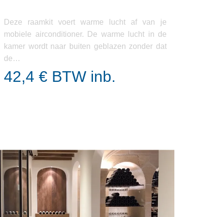
Deze raamkit voert warme lucht af van je
mobiele airconditioner. De warme lucht in de
kamer wordt naar buiten geblazen zonder dat
de…
42,4 € BTW inb.