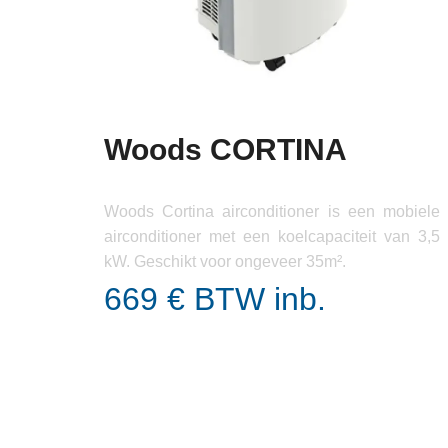
Woods CORTINA
Woods Cortina airconditioner is een mobiele
airconditioner met een koelcapaciteit van 3,5
kW. Geschikt voor ongeveer 35m².
669 € BTW inb.