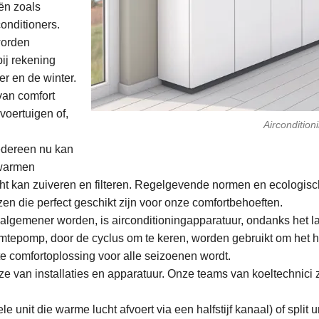
eën zoals
nditioners.
worden
ij rekening
r en de winter.
van comfort
voertuigen of,
Airconditio
iedereen nu kan
rwarmen
cht kan zuiveren en filteren. Regelgevende normen en ecologis
zen die perfect geschikt zijn voor onze comfortbehoeften.
algemener worden, is airconditioningapparatuur, ondanks het la
tepomp, door de cyclus om te keren, worden gebruikt om het h
te comfortoplossing voor alle seizoenen wordt.
ze van installaties en apparatuur. Onze teams van koeltechnici 
unit die warme lucht afvoert via een halfstijf kanaal) of split 