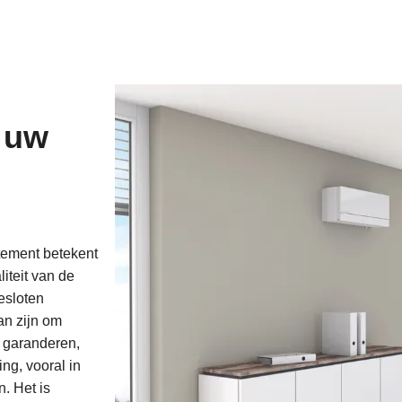
 uw
rtement betekent
iteit van de
esloten
an zijn om
e garanderen,
ng, vooral in
n. Het is