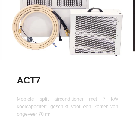
ACT7
Mobiele split airconditioner met 7 kW
koelcapaciteit, geschikt voor een kamer van
ongeveer 70 m².