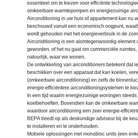
essentieel om te kiezen voor efficiënte technologi
omkeerbare warmtepompen en energiezuinige airco
Airconditioning in uw huis of appartement kan nu 
beschouwd vanuit een economisch oogpunt, waarb
wordt gehouden met het energieverbruik in de zome
Airconditioning is een alomtegenwoordig element 
geworden, of het nu gaat om commerciële ruimtes, 
natuurlijk, waar we wonen.
De ontwikkeling van airconditioners betekent dat 
beschikken over een apparaat dat kan koelen, ve
(omkeerbare airconditioning) en zelfs de binnenlu
energie-efficiëntere airconditioningsystemen te kie
In een tijd waarin energiezuinige woningen steeds 
koelbehoeften. Bovendien kan de omkeerbare warm
waardoor airconditioning een zeer energie-efficiën
BEPA treedt op als deskundige adviseur bij de keu
te installeren en te onderhouden.
Mobiele oplossingen met monobloc units (een enkele 