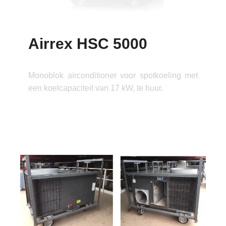
Airrex HSC 5000
Monoblok airconditioner voor spotkoeling met
een koelcapaciteit van 17 kW, te huur.