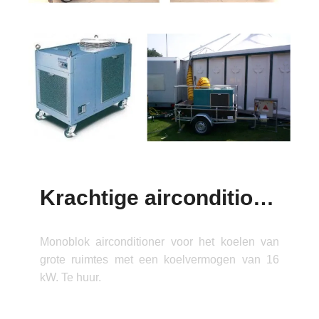
Krachtige airconditioners
Monoblok airconditioner voor het koelen van
grote ruimtes met een koelvermogen van 16
kW. Te huur.