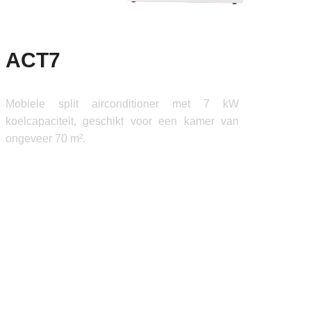
ACT7
Mobiele split airconditioner met 7 kW
koelcapaciteit, geschikt voor een kamer van
ongeveer 70 m².