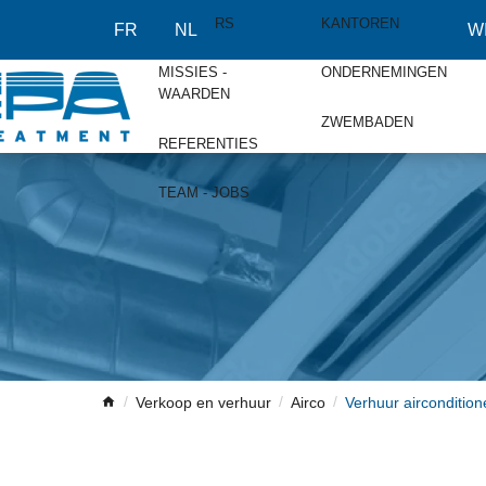
OVER
PARTNERS
KANTOREN
FR
NL
W
MISSIES -
ONDERNEMINGEN
WAARDEN
ZWEMBADEN
REFERENTIES
TEAM - JOBS
Verkoop en verhuur
Airco
Verhuur aircondition