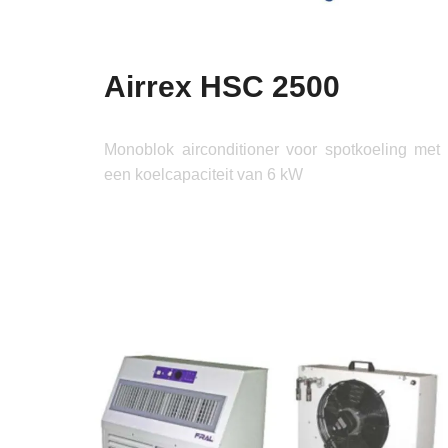
Airrex HSC 2500
Monoblok airconditioner voor spotkoeling met
een koelcapaciteit van 6 kW