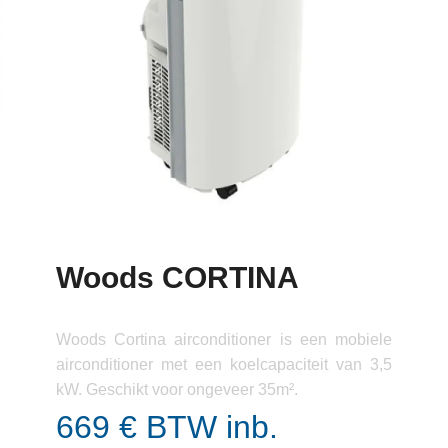
Woods CORTINA
Woods Cortina airconditioner is een mobiele
airconditioner met een koelcapaciteit van 3,5
kW. Geschikt voor ongeveer 35m².
669 € BTW inb.