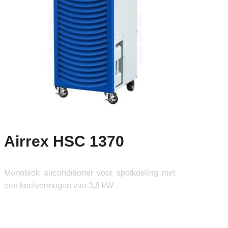
Airrex HSC 1370
Monoblok airconditioner voor spotkoeling met
een koelvermogen van 3,8 kW