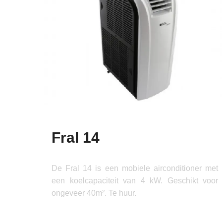
Fral 14
De Fral 14 is een mobiele airconditioner met
een koelcapaciteit van 4 kW. Geschikt voor
ongeveer 40m². Te huur.