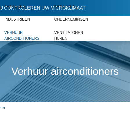
KANTOREN
KANTOREN
IJ CONTROLEREN UW MICROKLIMAAT
INDUSTRIEËN
ONDERNEMINGEN
VERHUUR
VENTILATOREN
AIRCONDITIONERS
HUREN
Verhuur airconditioners
ers