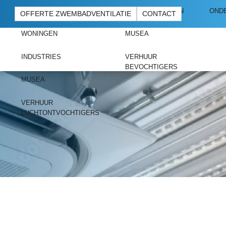
BOUWPLAATSEN
ONDERNEMINGEN
OND
OFFERTE ZWEMBADVENTILATIE
CONTACT
WONINGEN
MUSEA
INDUSTRIES
VERHUUR
BEVOCHTIGERS
MUSEA
VERHUUR
LUCHTONTVOCHTIGERS