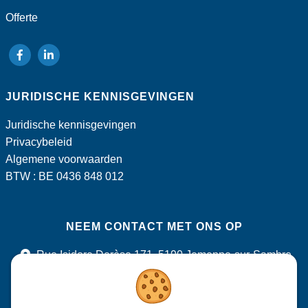
Offerte
volg
volg
ons
ons
JURIDISCHE KENNISGEVINGEN
op
op
Facebook
LinkedIn
Juridische kennisgevingen
Privacybeleid
Algemene voorwaarden
BTW : BE 0436 848 012
NEEM CONTACT MET ONS OP
Rue Isidore Derèse 171, 5190 Jemeppe-sur-Sambre
+32 (0)71 750 600
info@bepa.be