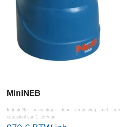
MiniNEB
Industriële bevochtiger door verstuiving met een
capaciteit van 1 liter/uur.