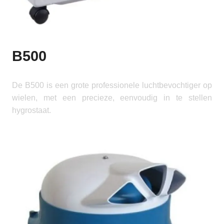
B500
De B500 is een grote professionele luchtbevochtiger op
wielen, met een precieze, eenvoudig in te stellen
hygrostaat.