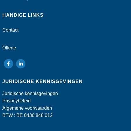
HANDIGE LINKS
Contact
Offerte
volg
volg
ons
ons
JURIDISCHE KENNISGEVINGEN
op
op
Facebook
LinkedIn
Juridische kennisgevingen
Privacybeleid
Algemene voorwaarden
BTW : BE 0436 848 012