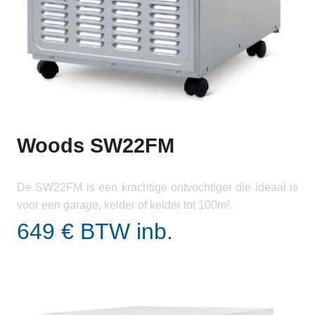
Woods SW22FM
De SW22FM is een krachtige ontvochtiger die ideaal is
voor een garage, kelder of kelder tot 100m².
649 € BTW inb.