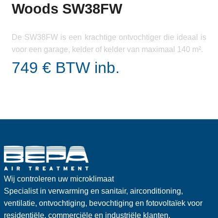
Woods SW38FW
De SW38FW is een krachtige ontvochtiger die ideaal is
voor een garage, kelder of kelder van maximaal 140 m².
749 € BTW inb.
Wij controleren uw microklimaat
Specialist in verwarming en sanitair, airconditioning,
ventilatie, ontvochtiging, bevochtiging en fotovoltaïek voor
residentiële, commerciële en industriële klanten.