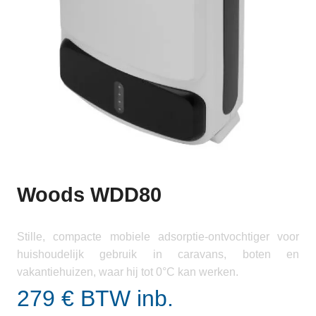
Woods WDD80
Stille, compacte mobiele adsorptie-ontvochtiger voor
huishoudelijk gebruik in caravans, boten en
vakantiehuizen, waar hij tot 0°C kan werken.
279 € BTW inb.