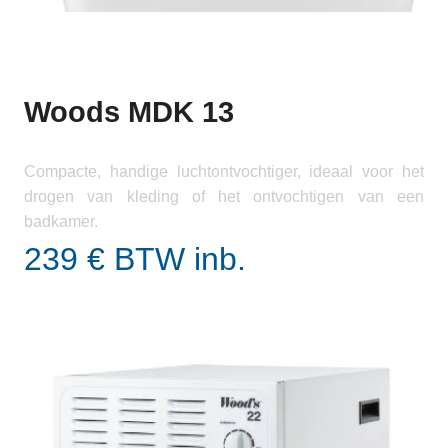
Woods MDK 13
Compacte, handige luchtontvochtiger, ideaal voor het
drogen van kleding of het ontvochtigen van een
badkamer.
239 € BTW inb.