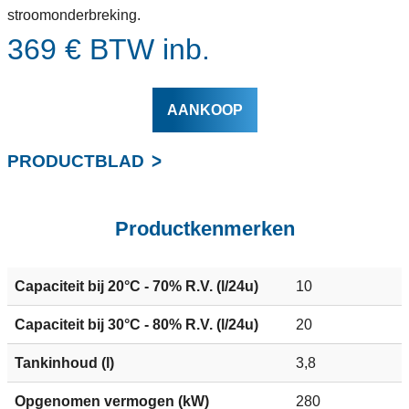
stroomonderbreking.
369 € BTW inb.
AANKOOP
PRODUCTBLAD
Productkenmerken
Capaciteit bij 20°C - 70% R.V. (l/24u)
10
Capaciteit bij 30°C - 80% R.V. (l/24u)
20
Tankinhoud (l)
3,8
Opgenomen vermogen (kW)
280