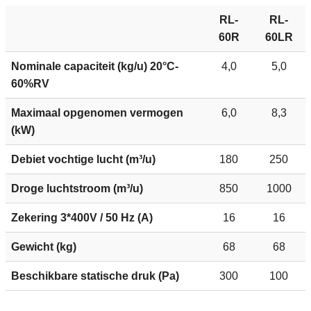
RL-
RL-
60R
60LR
Nominale capaciteit (kg/u) 20°C-
4,0
5,0
60%RV
Maximaal opgenomen vermogen
6,0
8,3
(kW)
Debiet vochtige lucht (m³/u)
180
250
Droge luchtstroom (m³/u)
850
1000
Zekering 3*400V / 50 Hz (A)
16
16
Gewicht (kg)
68
68
Beschikbare statische druk (Pa)
300
100