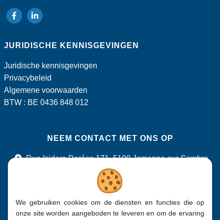
volg
volg
ons
ons
JURIDISCHE KENNISGEVINGEN
op
op
Facebook
LinkedIn
Juridische kennisgevingen
Privacybeleid
Algemene voorwaarden
BTW : BE 0436 848 012
NEEM CONTACT MET ONS OP
Rue Isidore Derèse 171, 5190 Jemeppe-sur-Sambre
+32 (0)71 750 600
info@bepa.be
We gebruiken cookies om de diensten en functies die op
onze site worden aangeboden te leveren en om de ervaring