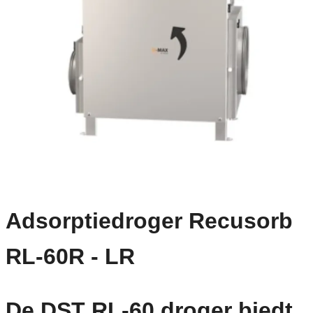
Adsorptiedroger Recusorb
RL-60R - LR
De DST RL-60 droger biedt