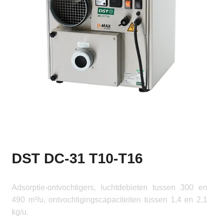
DST DC-31 T10-T16
Adsorptie-ontvochtigers, luchtdebieten tussen 300 en
490 m³/u, ontvochtigingscapaciteiten tussen 1,4 en 2,1
kg/u.