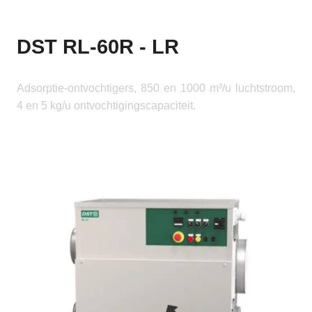
DST RL-60R - LR
Adsorptie-ontvochtigers, 850 en 1000 m³/u luchtstroom,
4 en 5 kg/u ontvochtigingscapaciteit.