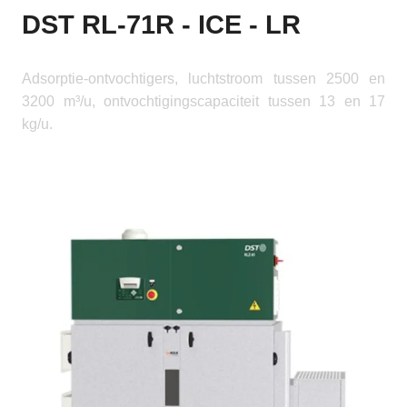
DST RL-71R - ICE - LR
Adsorptie-ontvochtigers, luchtstroom tussen 2500 en
3200 m³/u, ontvochtigingscapaciteit tussen 13 en 17
kg/u.