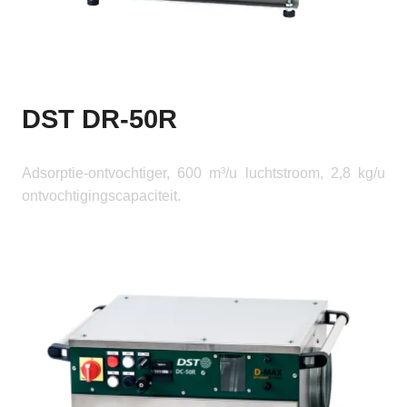
DST DR-50R
Adsorptie-ontvochtiger, 600 m³/u luchtstroom, 2,8 kg/u
ontvochtigingscapaciteit.