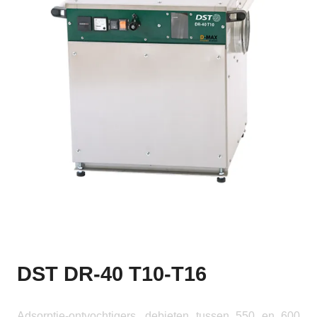
DST DR-40 T10-T16
Adsorptie-ontvochtigers, debieten tussen 550 en 600