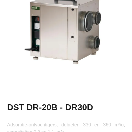
DST DR-20B - DR30D
Adsorptie-ontvochtigers, debieten 330 en 360 m³/u,