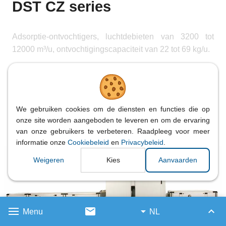
DST CZ series
Adsorptie-ontvochtigers, luchtdebieten van 3200 tot
12000 m³/u, ontvochtigingscapaciteit van 22 tot 69 kg/u.
We gebruiken cookies om de diensten en functies die op
onze site worden aangeboden te leveren en om de ervaring
van onze gebruikers te verbeteren. Raadpleeg voor meer
informatie onze
Cookiebeleid
en
Privacybeleid
.
Weigeren
Kies
Aanvaarden
Menu
NL
Terug 