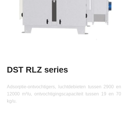
DST RLZ series
Adsorptie-ontvochtigers, luchtdebieten tussen 2900 en
12000 m³/u, ontvochtigingscapaciteit tussen 19 en 70
kg/u.