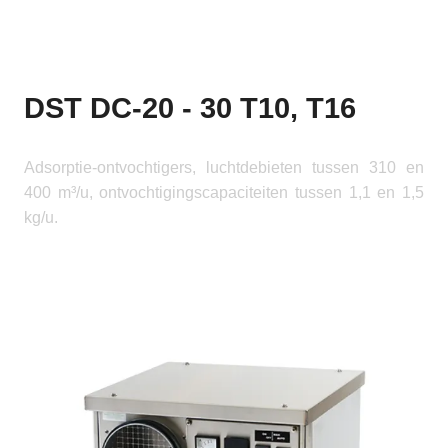
DST DC-20 - 30 T10, T16
Adsorptie-ontvochtigers, luchtdebieten tussen 310 en
400 m³/u, ontvochtigingscapaciteiten tussen 1,1 en 1,5
kg/u.