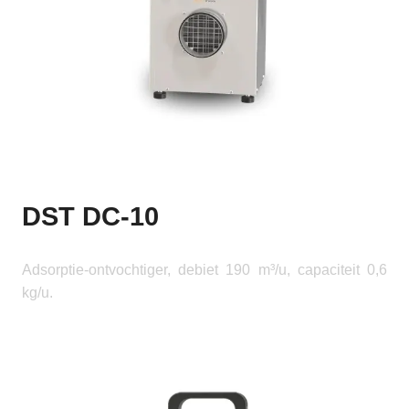
DST DC-10
Adsorptie-ontvochtiger, debiet 190 m³/u, capaciteit 0,6
kg/u.