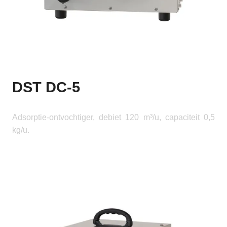
DST DC-5
Adsorptie-ontvochtiger, debiet 120 m³/u, capaciteit 0,5
kg/u.