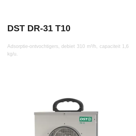
DST DR-31 T10
Adsorptie-ontvochtigers, debiet 310 m³/h, capaciteit 1,6
kg/u.