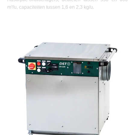
m³/u, capaciteiten tussen 1,6 en 2,3 kg/u.