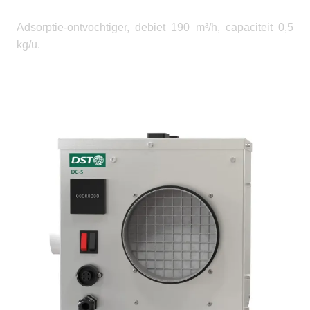
Adsorptie-ontvochtiger, debiet 190 m³/h, capaciteit 0,5
kg/u.