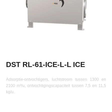
DST RL-61-ICE-L-L ICE
Adsorptie-ontvochtigers, luchtstroom tussen 1300 en
2100 m³/u, ontvochtigingscapaciteit tussen 7,5 en 11,5
kg/u.