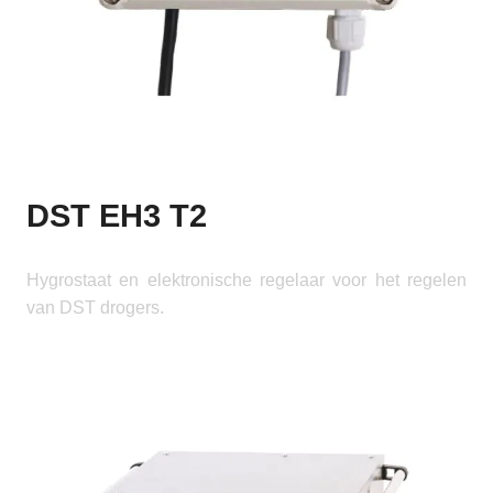
DST EH3 T2
Hygrostaat en elektronische regelaar voor het regelen
van DST drogers.