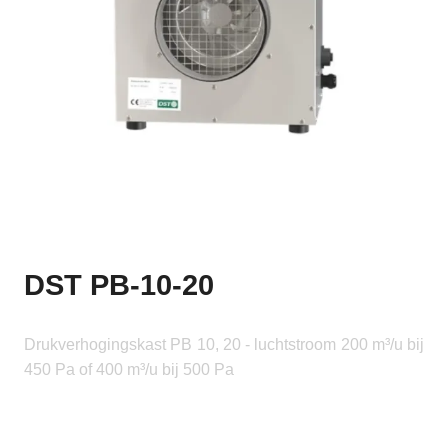
DST PB-10-20
Drukverhogingskast PB 10, 20 - luchtstroom 200 m³/u bij
450 Pa of 400 m³/u bij 500 Pa