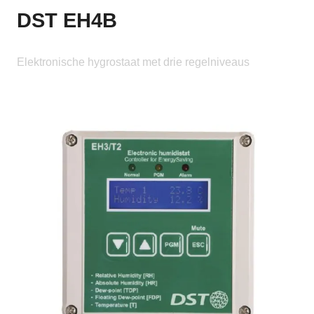
DST EH4B
Elektronische hygrostaat met drie regelniveaus