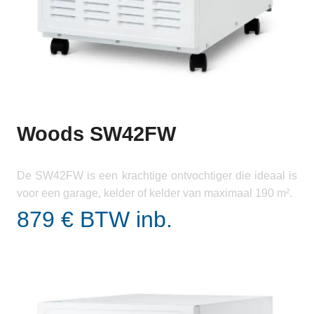
Woods SW42FW
De SW42FW is een krachtige ontvochtiger die ideaal is
voor een garage, kelder of kelder van maximaal 190 m².
879 € BTW inb.