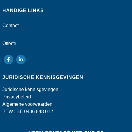
HANDIGE LINKS
Contact
Offerte
volg
volg
ons
ons
JURIDISCHE KENNISGEVINGEN
op
op
Facebook
LinkedIn
Juridische kennisgevingen
Privacybeleid
Algemene voorwaarden
BTW : BE 0436 848 012