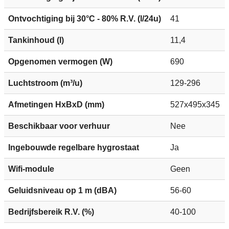
Ontvochtiging bij 30°C - 80% R.V. (l/24u)
41
Tankinhoud (l)
11,4
Opgenomen vermogen (W)
690
Luchtstroom (m³/u)
129-296
Afmetingen HxBxD (mm)
527x495x345
Beschikbaar voor verhuur
Nee
Ingebouwde regelbare hygrostaat
Ja
Wifi-module
Geen
Geluidsniveau op 1 m (dBA)
56-60
Bedrijfsbereik R.V. (%)
40-100