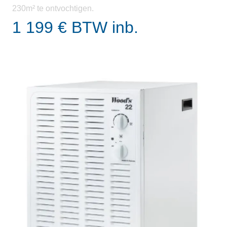
230m² te ontvochtigen.
1 199 € BTW inb.