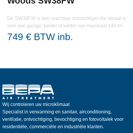
Woods SW38FW
De SW38FW is een krachtige ontvochtiger die ideaal is
voor een garage, kelder of kelder van maximaal 140 m².
749 € BTW inb.
Wij controleren uw microklimaat
Specialist in verwarming en sanitair, airconditioning,
ventilatie, ontvochtiging, bevochtiging en fotovoltaïek voor
residentiële, commerciële en industriële klanten.