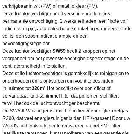
verkrijgbaar in wit (FW) of metallic kleur (FM).
Deze luchtontvochtiger heeft verschillende functies:
permanente ontvochtiging, 2 werksnelheden, een "lade vol"
indicatielampje, automatische uitschakeling wanneer de lade
vol is, een stroomindicatielampje en een
bevochtigingsregelaar.
Deze luchtontvochtiger
SW59
heeft 2 knoppen op het
voorpaneel om het gewenste vochtigheidspercentage en de
ventilatorsnelheid in te stellen.
Deze stille luchtontvochtiger is gemakkelijk te reinigen en te
onderhouden en is ontworpen om vocht te bestrijden
in ruimtes tot
230m²
.Het beschikt over een effectief,
vervangbaar anti-schimmel filter dat pollen en stof filtert
terwijl het ook de luchtontvochtiger beschermt.
De SW59FW is uitgerust met het milieuvriendelijke koelgas
R290, dat veel energiezuiniger is dan HFK-gassen! Door uw
Wood's luchtontvochtiger te registreren en het SMF filter
jaarlijks te vervangen, kunt u profiteren van een garantie die