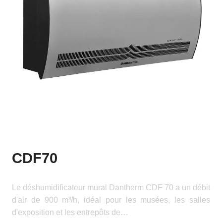
CDF70
Le déshumidificateur mural Dantherm CDF 70 a un débit
d'air de 900 m³/h, idéal pour les musées, les salles
d'exposition et les entrepôts de…