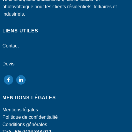
photovoltaïque pour les clients résidentiels, tertiaires et
industriels.
LIENS UTILES
Contact
Devis
suivez-
suivez-
nous
nous
MENTIONS LÉGALES
sur
sur
Facebook
LinkedIn
Mentions légales
Politique de confidentialité
Conditions générales
TVA : BE 0436 848 012