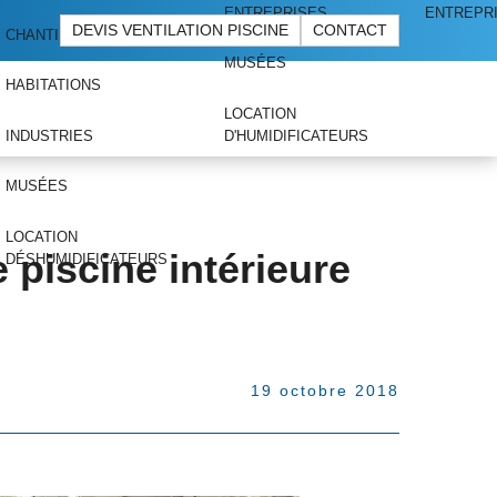
ENTREPRISES
ENTREPR
DEVIS VENTILATION PISCINE
CONTACT
CHANTIERS
MUSÉES
HABITATIONS
LOCATION
INDUSTRIES
D'HUMIDIFICATEURS
MUSÉES
LOCATION
e piscine intérieure
DÉSHUMIDIFICATEURS
19 octobre 2018