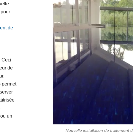
velle
 pour
ment de
. Ceci
eur de
leur.
s permet
nserver
îtrisée
e
 ou un
Nouvelle installation de traitement de