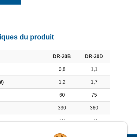
iques du produit
DR-20B
DR-30D
0,8
1,1
W)
1,2
1,7
60
75
330
360
10
10
15
17