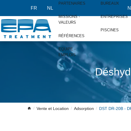
PARTENAIRES
BUREAUX
FR
NL
N
MISSIONS -
ENTREPRISES
VALEURS
PISCINES
RÉFÉRENCES
EQUIPE -
EMPLOIS
Déshyd
Vente et Location
Adsorption
DST DR-20B - 