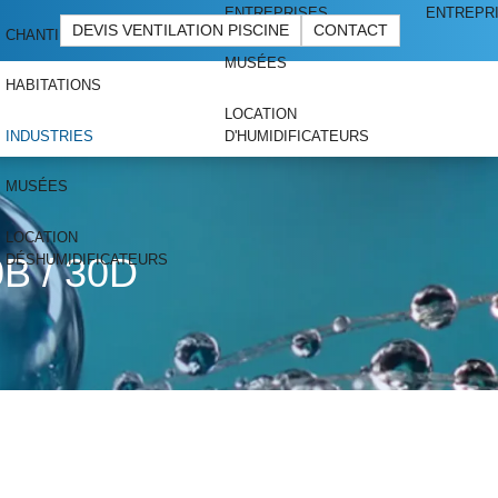
ENTREPRISES
ENTREPR
DEVIS VENTILATION PISCINE
CONTACT
CHANTIERS
MUSÉES
HABITATIONS
LOCATION
INDUSTRIES
D'HUMIDIFICATEURS
MUSÉES
LOCATION
B / 30D
DÉSHUMIDIFICATEURS