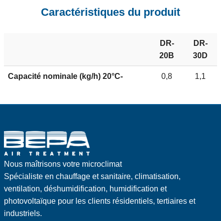
Caractéristiques du produit
DR-
DR-
20B
30D
Capacité nominale (kg/h) 20°C-
0,8
1,1
60%HR
Consommation électrique maximum
1,2
1,7
(kW)
Débit d'air humide (m³/h)
60
75
Débit d'air sec (m³/h)
330
360
Nous maîtrisons votre microclimat
Spécialiste en chauffage et sanitaire, climatisation,
Fusible 1*230V / 50 Hz (A)
10
10
ventilation, déshumidification, humidification et
photovoltaïque pour les clients résidentiels, tertiaires et
Poids (kg)
15
17
industriels.