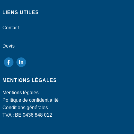
Pression statique disponible (Pa)
LIENS UTILES
Contact
Devis
suivez-
suivez-
nous
nous
MENTIONS LÉGALES
sur
sur
Facebook
LinkedIn
Mentions légales
Politique de confidentialité
Conditions générales
TVA : BE 0436 848 012