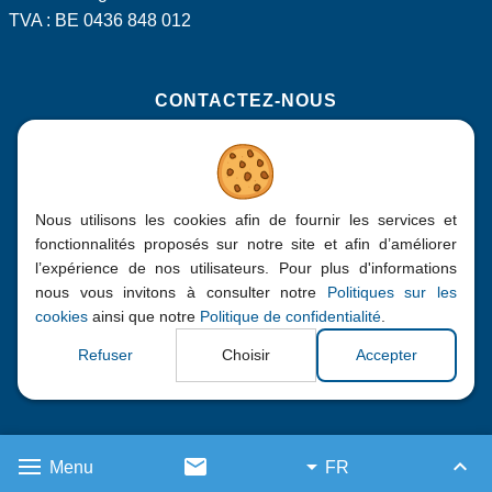
TVA : BE 0436 848 012
CONTACTEZ-NOUS
Rue Isidore Derèse 171, 5190 Jemeppe-sur-Sambre
+32 (0)71 750 600
Nous utilisons les cookies afin de fournir les services et
info@bepa.be
fonctionnalités proposés sur notre site et afin d’améliorer
l’expérience de nos utilisateurs. Pour plus d'informations
nous vous invitons à consulter notre
Politiques sur les
cookies
ainsi que notre
Politique de confidentialité
.
2016 - 2026
| Bepa, Tous droits réservés
Refuser
Choisir
Accepter
Site web réalisé par
Web Solution Way
Menu
FR
Haut d