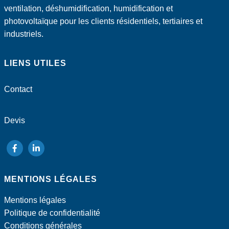
ventilation, déshumidification, humidification et
photovoltaïque pour les clients résidentiels, tertiaires et
industriels.
LIENS UTILES
Contact
Devis
suivez-
suivez-
nous
nous
MENTIONS LÉGALES
sur
sur
Facebook
LinkedIn
Mentions légales
Politique de confidentialité
Conditions générales