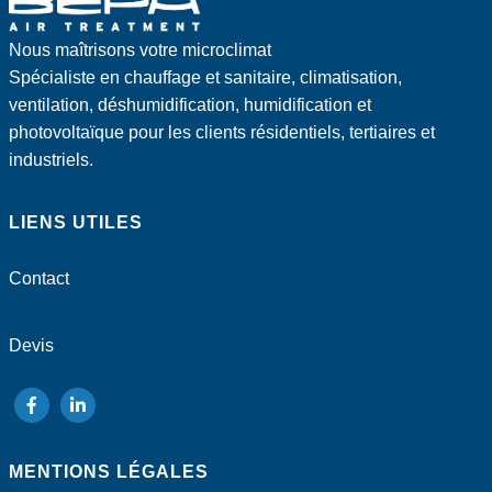
Nous maîtrisons votre microclimat
Spécialiste en chauffage et sanitaire, climatisation,
ventilation, déshumidification, humidification et
photovoltaïque pour les clients résidentiels, tertiaires et
industriels.
LIENS UTILES
Contact
Devis
suivez-
suivez-
nous
nous
MENTIONS LÉGALES
sur
sur