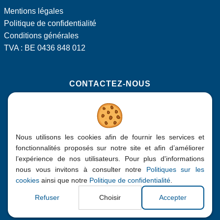
Facebook
LinkedIn
Mentions légales
Politique de confidentialité
Conditions générales
TVA : BE 0436 848 012
CONTACTEZ-NOUS
Rue Isidore Derèse 171, 5190 Jemeppe-sur-Sambre
+32 (0)71 750 600
Nous utilisons les cookies afin de fournir les services et
info@bepa.be
fonctionnalités proposés sur notre site et afin d’améliorer
l’expérience de nos utilisateurs. Pour plus d'informations
nous vous invitons à consulter notre
Politiques sur les
cookies
ainsi que notre
Politique de confidentialité
.
2016 - 2026
| Bepa, Tous droits réservés
Refuser
Choisir
Accepter
Site web réalisé par
Web Solution Way