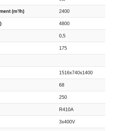
ement (m³/h)
2400
)
4800
0,5
175
1516x740x1400
68
250
R410A
3x400V