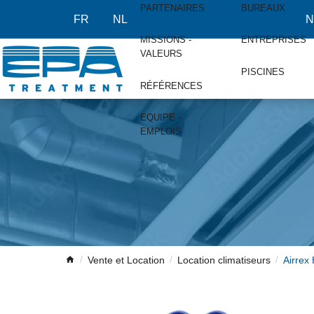
PARTENAIRES
BUREAUX
FR
NL
N
MISSIONS -
ENTREPRISES
VALEURS
PISCINES
RÉFÉRENCES
EQUIPE -
EMPLOIS
Vente et Location
Location climatiseurs
Airrex