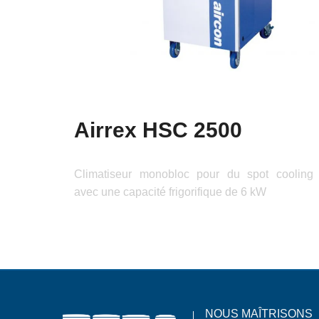
Airrex HSC 2500
Climatiseur monobloc pour du spot cooling
avec une capacité frigorifique de 6 kW
NOUS MAÎTRISONS