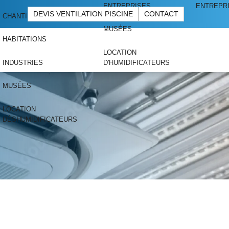
ENTREPRISES
ENTREPR
DEVIS VENTILATION PISCINE
CONTACT
CHANTIERS
MUSÉES
HABITATIONS
LOCATION
INDUSTRIES
D'HUMIDIFICATEURS
MUSÉES
LOCATION
0
DÉSHUMIDIFICATEURS