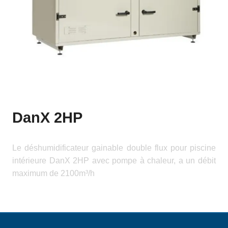
DanX 2HP
Le déshumidificateur gainable double flux pour piscine
intérieure DanX 2HP avec pompe à chaleur, a un débit
maximum de 2100m³/h