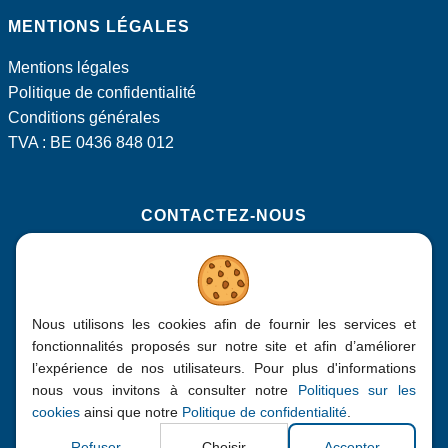
nous
nous
MENTIONS LÉGALES
sur
sur
Facebook
LinkedIn
Mentions légales
Politique de confidentialité
Conditions générales
TVA : BE 0436 848 012
CONTACTEZ-NOUS
Rue Isidore Derèse 171, 5190 Jemeppe-sur-Sambre
+32 (0)71 750 600
Nous utilisons les cookies afin de fournir les services et
info@bepa.be
fonctionnalités proposés sur notre site et afin d’améliorer
l’expérience de nos utilisateurs. Pour plus d'informations
nous vous invitons à consulter notre
Politiques sur les
cookies
ainsi que notre
Politique de confidentialité
.
2016 - 2026
| Bepa, Tous droits réservés
Refuser
Choisir
Accepter