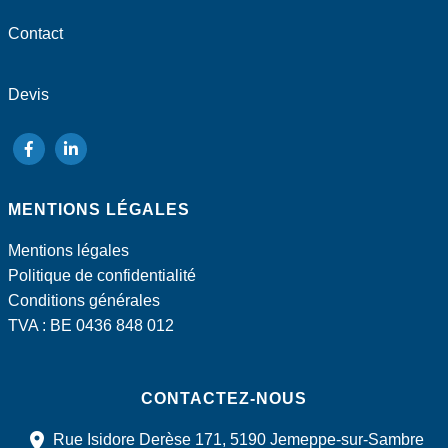
Contact
Devis
suivez-
suivez-
nous
nous
MENTIONS LÉGALES
sur
sur
Facebook
LinkedIn
Mentions légales
Politique de confidentialité
Conditions générales
TVA : BE 0436 848 012
CONTACTEZ-NOUS
Rue Isidore Derèse 171, 5190 Jemeppe-sur-Sambre