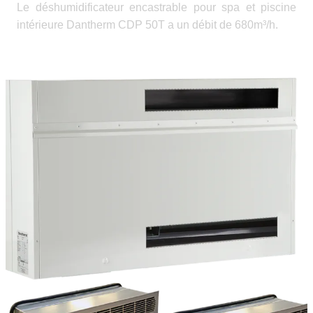
Le déshumidificateur encastrable pour spa et piscine
intérieure Dantherm CDP 50T a un débit de 680m³/h.