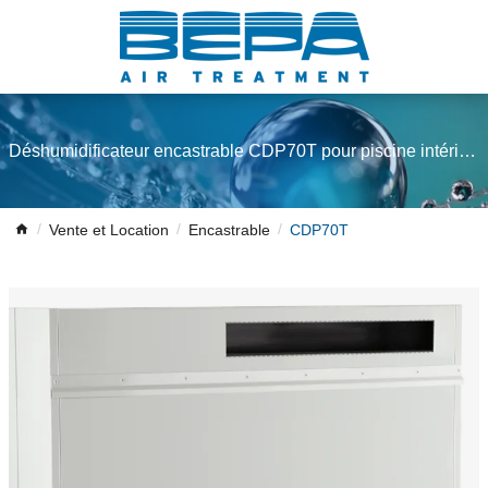
Déshumidificateur encastrable CDP70T pour piscine intérieure
Vente et Location
Encastrable
CDP70T