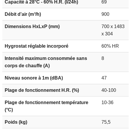
Capacité à 28°C - 60% H.R. (l/24h)
69
Débit d'air (m³/h)
900
Dimensions HxLxP (mm)
700 x 1483
x 304
Hygrostat réglable incorporé
60% HR
Intensité maximum consommée sans
8
corps de chauffe (A)
Niveau sonore à 1m (dBA)
47
Plage de fonctionnement H.R. (%)
40-100
Plage de fonctionnement température
10-36
(°C)
Poids (kg)
75,5