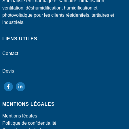
Spécialiste en chauffage et sanitaire, climatisation,
ventilation, déshumidification, humidification et
photovoltaïque pour les clients résidentiels, tertiaires et
industriels.
LIENS UTILES
Contact
Devis
suivez-
suivez-
nous
nous
MENTIONS LÉGALES
sur
sur
Facebook
LinkedIn
Mentions légales
Politique de confidentialité