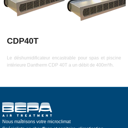
CDP40T
Le déshumidificateur encastrable pour spas et piscine
intérieure Dantherm CDP 40T a un débit de 400m³/h.
Nous maîtrisons votre microclimat