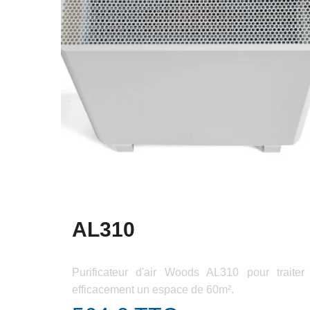
AL310
Purificateur d'air Woods AL310 pour traiter
efficacement un espace de 60m².