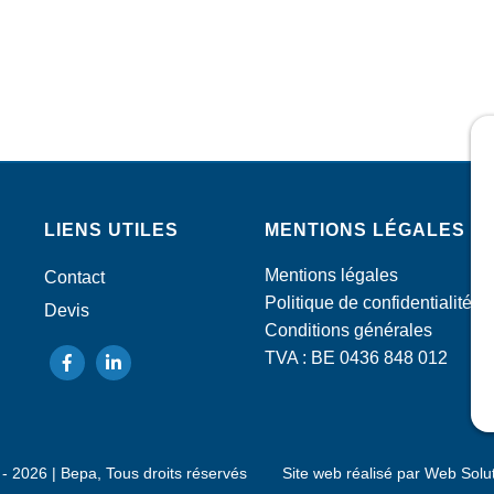
LIENS UTILES
MENTIONS LÉGALES
Mentions légales
Contact
Politique de confidentialité
Devis
Conditions générales
TVA : BE 0436 848 012
suivez-
suivez-
nous
nous
sur
sur
Facebook
LinkedIn
 - 2026
| Bepa, Tous droits réservés
Site web réalisé par
Web Solu