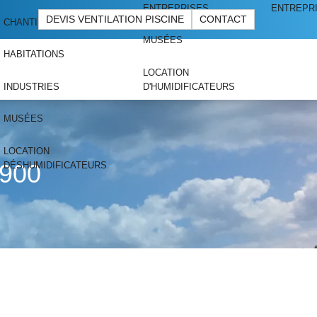
ENTREPRISES
ENTREPR
DEVIS VENTILATION PISCINE
CONTACT
CHANTIERS
MUSÉES
HABITATIONS
LOCATION
INDUSTRIES
D'HUMIDIFICATEURS
MUSÉES
LOCATION
 900
DÉSHUMIDIFICATEURS