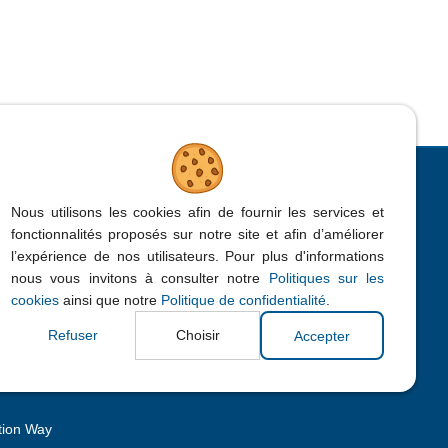
CONTACTEZ-NOUS
Nous utilisons les cookies afin de fournir les services et
fonctionnalités proposés sur notre site et afin d’améliorer
Rue Isidore Derèse 171, 5190
l’expérience de nos utilisateurs. Pour plus d'informations
Jemeppe-sur-Sambre
nous vous invitons à consulter notre
Politiques sur les
cookies
ainsi que notre
Politique de confidentialité
.
+32 (0)71 750 600
Haut de la pag
Refuser
Choisir
Accepter
info@bepa.be
tion Way