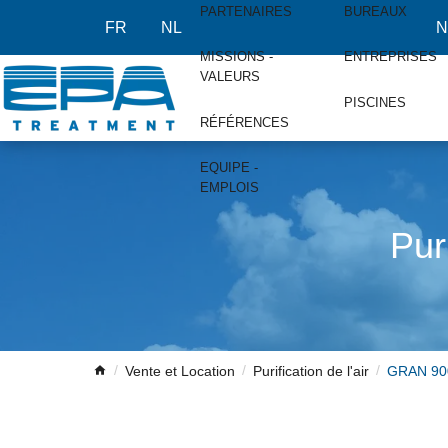
PARTENAIRES
BUREAUX
FR
NL
N
MISSIONS -
ENTREPRISES
VALEURS
PISCINES
RÉFÉRENCES
EQUIPE -
EMPLOIS
Pur
Vente et Location
Purification de l'air
GRAN 90